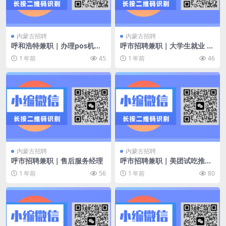
内蒙古招聘
内蒙古招聘
呼和浩特兼职｜办理pos机，
呼市招聘兼职｜大学生就业 底
两台机器298，成为会员
薪4000加绩效
1 年前
45
1 年前
46
内蒙古招聘
内蒙古招聘
呼市招聘兼职｜售后服务经理
呼市招聘兼职｜美团试吃推荐
官 工作内容 邀请用户 参加美
1 年前
56
1 年前
80
团下单试吃活动