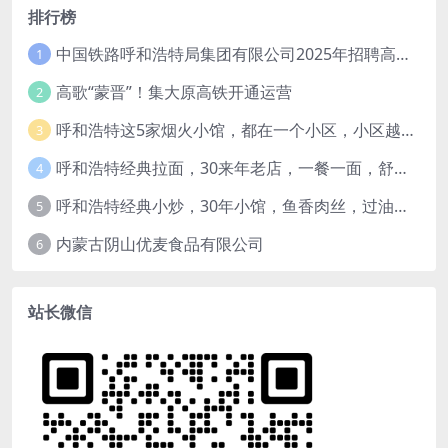
排行榜
中国铁路呼和浩特局集团有限公司2025年招聘高校毕业生公告（1月15日截止）
1
高歌“蒙晋”！集大原高铁开通运营
2
呼和浩特这5家烟火小馆，都在一个小区，小区越老，小店“越破”，越有味道
3
呼和浩特经典拉面，30来年老店，一餐一面，舒服！
4
呼和浩特经典小炒，30年小馆，鱼香肉丝，过油肉土豆片，干炸里脊，全了！
5
内蒙古阴山优麦食品有限公司
6
站长微信