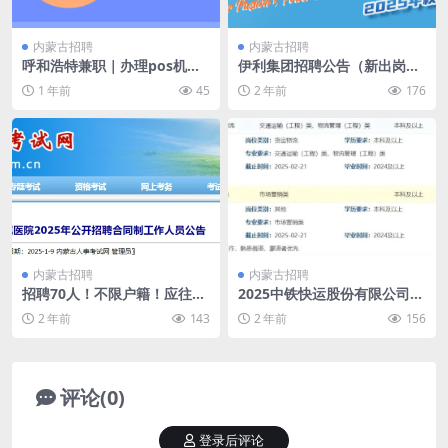
内蒙古招聘
内蒙古招聘
呼和浩特兼职｜办理pos机，
伊利集团招聘公告（新出岗
两台机器298，成为会员
位）
1 年前
45
2 年前
176
内蒙古招聘
内蒙古招聘
招聘70人！不限户籍！应往届
2025中铁快运股份有限公司招
均有岗！内蒙古事业单位招聘
聘98人公告
2 年前
143
2 年前
156
评论(0)
登录后评论