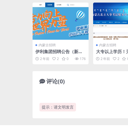
内蒙古招聘
内蒙古招聘
伊利集团招聘公告（新出
大专以上学历！
岗位）
国有企业招聘31
2 年前
2
0
176
2 年前
2
地点呼和浩特！
评论(0)
提示：请文明发言