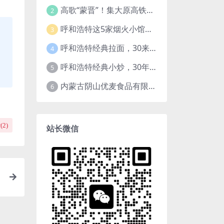
高歌“蒙晋”！集大原高铁开通运营
2
呼和浩特这5家烟火小馆，都在一个小区，小区越老，小店“越破”，越有味道
3
呼和浩特经典拉面，30来年老店，一餐一面，舒服！
4
呼和浩特经典小炒，30年小馆，鱼香肉丝，过油肉土豆片，干炸里脊，全了！
5
内蒙古阴山优麦食品有限公司
6
(
2
)
站长微信