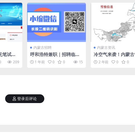
内蒙古招聘
内蒙古资讯
无笔试！
呼和浩特兼职｜招聘临勤2
冷空气来袭！内蒙古
人，工作
00人 7月26、27号敕勒川
断崖式下跌！呼和浩
0
209
1 年前
0
0
15
2 年前
0
0
音乐节
大部有降雪！
登录后评论