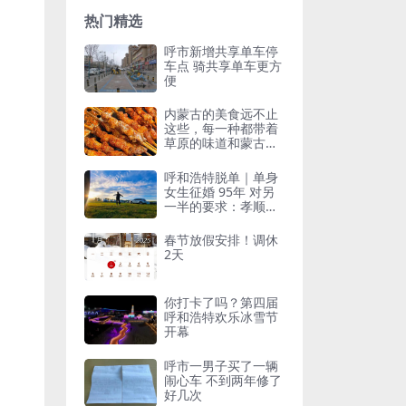
热门精选
呼市新增共享单车停
车点 骑共享单车更方
便
内蒙古的美食远不止
这些，每一种都带着
草原的味道和蒙古族
的热情
呼和浩特脱单｜单身
女生征婚 95年 对另
一半的要求：孝顺父
母，上进，顾家疼
人，三观正直，收入
春节放假安排！调休
可观
2天
你打卡了吗？第四届
呼和浩特欢乐冰雪节
开幕
呼市一男子买了一辆
闹心车 不到两年修了
好几次