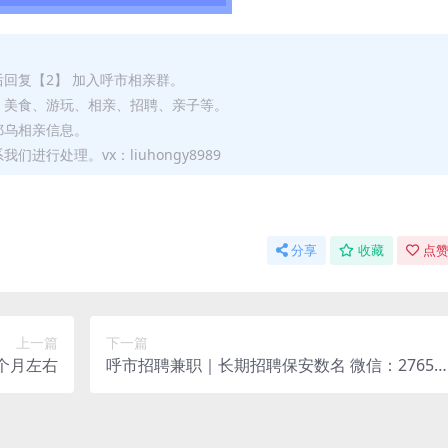
后回复【2】 加入呼市相亲群。
、美食、游玩、相亲、招聘、亲子等。
鄂乌相亲信息。
进行处理。vx：liuhongy8989
分享
收藏
点赞
上一篇
下一篇
个月左右
呼市招聘兼职｜长期招聘保安数名 微信：27652
45869