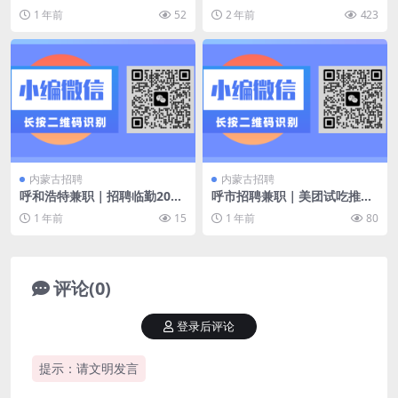
育赛事秩序维护500名
1 年前
52
2 年前
423
内蒙古招聘
内蒙古招聘
呼和浩特兼职｜招聘临勤200
呼市招聘兼职｜美团试吃推荐
人 7月26、27号敕勒川音乐节
官 工作内容 邀请用户 参加美
1 年前
15
1 年前
80
团下单试吃活动
评论(0)
登录后评论
提示：请文明发言