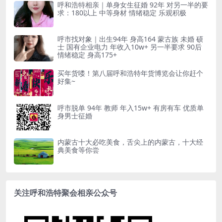
呼和浩特相亲｜单身女生征婚 92年 对另一半的要
求：180以上 中等身材 情绪稳定 乐观积极
呼市找对象｜出生94年 身高164 蒙古族 未婚 硕
士 国有企业电力 年收入10w+ 另一半要求 90后
情绪稳定 身高175+
买年货喽！第八届呼和浩特年货博览会让你赶个
好集~
呼市脱单 94年 教师 年入15w+ 有房有车 优质单
身男士征婚
内蒙古十大必吃美食，舌尖上的内蒙古，十大经
典美食等你尝
关注呼和浩特聚会相亲公众号