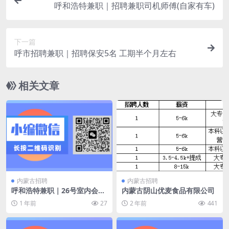
呼和浩特兼职｜招聘兼职司机师傅(自家有车)
下一篇
呼市招聘兼职｜招聘保安5名 工期半个月左右
相关文章
内蒙古招聘
内蒙古招聘
呼和浩特兼职｜26号室内会议
内蒙古阴山优麦食品有限公司
充场 工作内容：坐着听 鼓掌
1 年前
27
2 年前
441
待着就可以