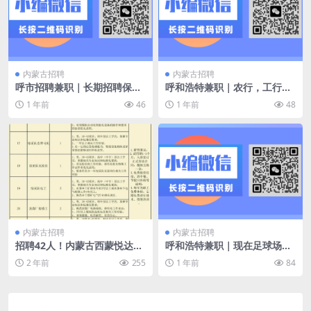
内蒙古招聘
内蒙古招聘
呼市招聘兼职｜长期招聘保安
呼和浩特兼职｜农行，工行，
数名 微信：2765245869
建行App 拉新｜办公室内工作
1 年前
46
1 年前
48
工作简单易上手
内蒙古招聘
内蒙古招聘
招聘42人！内蒙古西蒙悦达能
呼和浩特兼职｜现在足球场需
源有限公司招聘公告，五险一
要7个临时工
2 年前
255
1 年前
84
金！