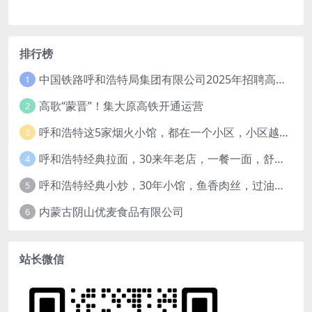
排行榜
中国铁路呼和浩特局集团有限公司2025年招聘高校毕业生公告（1月15日截止）
1
高歌“蒙晋”！集大原高铁开通运营
2
呼和浩特这5家烟火小馆，都在一个小区，小区越老，小店“越破”，越有味道
3
呼和浩特经典拉面，30来年老店，一餐一面，舒服！
4
呼和浩特经典小炒，30年小馆，鱼香肉丝，过油肉土豆片，干炸里脊，全了！
5
内蒙古阴山优麦食品有限公司
6
站长微信