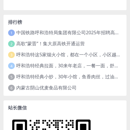
排行榜
中国铁路呼和浩特局集团有限公司2025年招聘高校毕业生公告（1月15日截止）
1
高歌“蒙晋”！集大原高铁开通运营
2
呼和浩特这5家烟火小馆，都在一个小区，小区越老，小店“越破”，越有味道
3
呼和浩特经典拉面，30来年老店，一餐一面，舒服！
4
呼和浩特经典小炒，30年小馆，鱼香肉丝，过油肉土豆片，干炸里脊，全了！
5
内蒙古阴山优麦食品有限公司
6
站长微信