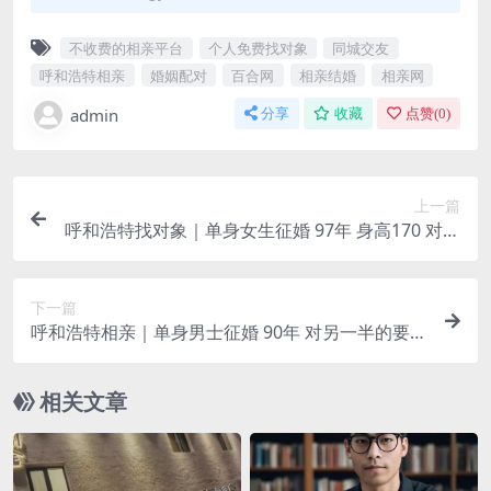
不收费的相亲平台
个人免费找对象
同城交友
呼和浩特相亲
婚姻配对
百合网
相亲结婚
相亲网
admin
分享
收藏
点赞(
0
)
上一篇
呼和浩特找对象｜单身女生征婚 97年 身高170 对另
一半的要求：为人正直 工作稳定 不抽烟无不良嗜好
身高178+ 有房有车
下一篇
呼和浩特相亲｜单身男士征婚 90年 对另一半的要
求：92年以后出生 家在呼和浩特 体制内工作 未婚
相关文章