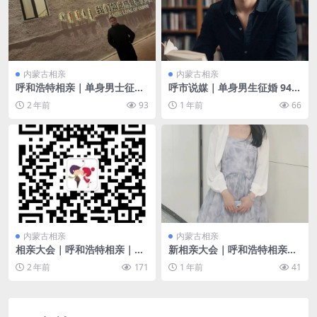
内蒙古相亲
内蒙古相亲
呼和浩特相亲｜单身男士征婚
呼市说媒｜单身男生征婚 94年
89年 短婚未育 对另一半的要
身高175 本科 国企 年收入15
2 年前
93
1 年前
66
求：无不良嗜好 三观正
w
内蒙古相亲
内蒙古相亲
相亲大会｜呼和浩特相亲｜单
新相亲大会｜呼和浩特相亲｜
身女生征婚 92年 对另一半的
单身女生征婚 96年 事业编 对
2 年前
171
1 年前
41
要求：找一位稳定工作 市区有
另一半的要求：年龄相仿 有上
房 身高175以上的男士 男士最
进心
好原生家庭