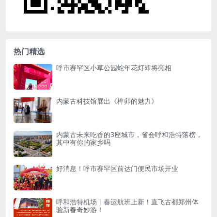
热门精选
呼市赛罕区小草公园蛇年花灯即将亮相
内蒙古科技馆展出《榫卯的魅力》
内蒙古未来吃香的3座城市，省会呼和浩特落榜，
其中有你的家乡吗
好消息！呼市赛罕区前达门便民市场开业
呼和浩特机场丨春运航班上新！直飞古都郑州体
验新春奇妙游！