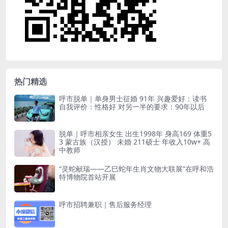
热门精选
呼市脱单｜单身男士征婚 91年 兴趣爱好：读书
自我评价：性格好 对另一半的要求：90年以后
脱单｜呼市相亲女生 出生1998年 身高169 体重5
3 蒙古族（汉授） 未婚 211硕士 年收入10w+ 高
中教师
“灵蛇献瑞——乙巳蛇年生肖文物大联展”在呼和浩
特博物院首站开展
呼市招聘兼职｜售后服务经理