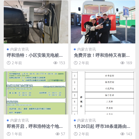
内蒙古资讯
内蒙古资讯
呼和浩特：小区安装充电桩难
免费开放！呼和浩特又有新的
题如何解？
打卡地
2 年前
153
2 年前
169
内蒙古资讯
内蒙古资讯
即将开启，呼和浩特这个地方
1月20日起 呼市38条道路由单
又要人山人海
向变双向
1 年前
57
2 年前
143