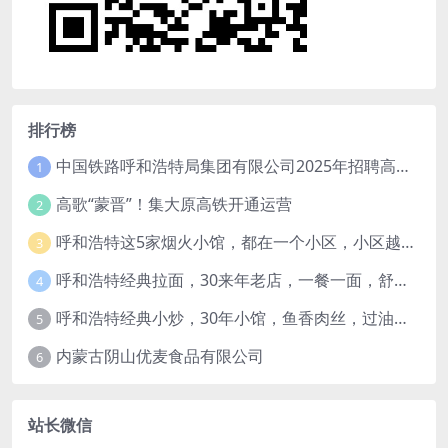
排行榜
中国铁路呼和浩特局集团有限公司2025年招聘高校毕业生公告（1月15日截止）
1
高歌“蒙晋”！集大原高铁开通运营
2
呼和浩特这5家烟火小馆，都在一个小区，小区越老，小店“越破”，越有味道
3
呼和浩特经典拉面，30来年老店，一餐一面，舒服！
4
呼和浩特经典小炒，30年小馆，鱼香肉丝，过油肉土豆片，干炸里脊，全了！
5
内蒙古阴山优麦食品有限公司
6
站长微信