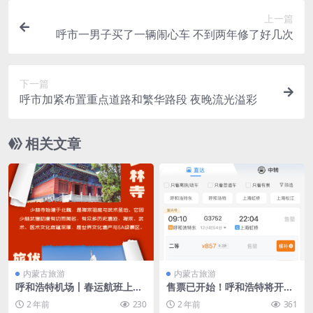
上一篇
呼市一男子买了一辆闹心车 不到两年修了好几次
下一篇
呼市加紧布置重点道路和繁华路段 夜晚流光溢彩
相关文章
内蒙古旅游
内蒙古旅游
呼和浩特机场丨春运航班上
售票已开始！呼和浩特将开行
新！直飞古都郑州体验新春奇
去上海、杭州、重庆等方向高
2 年前
230
2 年前
361
妙游！
铁和动车组列车！票价为…