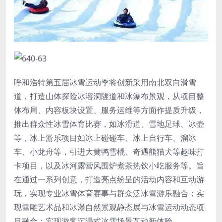
呼和浩特第五届冰雪运动季将创新采用南北双向滑雪
道，打造山体探险冰溶洞隧道和
冰瀑布景观
，从项目整
体布局、内容板块设置、服务运维等方面作提质升级，
推出群众性冰雪体育比赛，如冰滑道、雪地足球、冰壶
等，冰上游乐项目如冰上碰碰车、冰上自行车、溜冰
车、小龙舟等，引进大黄鸭雪橇、奇遇
熊猫犬
等趣味打
卡项目，以及冰河露营风围炉煮茶热饮小吃服务等。旨
在通过一系列创意，打造亮点纷呈的活动内容和互动游
玩，实现专业冰雪体育赛事与群众泛冰雪游乐融合；实
现雪雕艺术品和冰瀑自然景观静态展与冰雪运动动态项
目融合；实现游客沉浸式冰雪场景互动新体验。