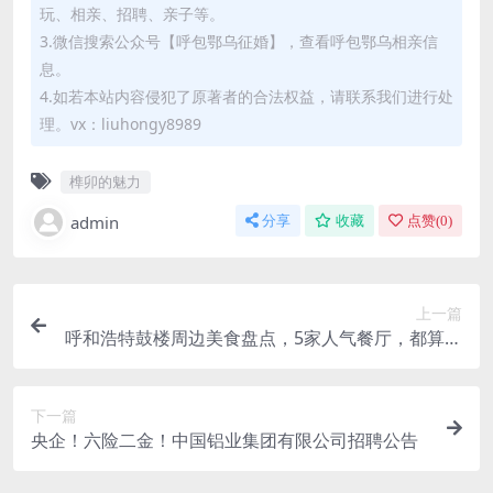
玩、相亲、招聘、亲子等。
3.微信搜索公众号【呼包鄂乌征婚】，查看呼包鄂乌相亲信
息。
4.如若本站内容侵犯了原著者的合法权益，请联系我们进行处
理。vx：liuhongy8989
榫卯的魅力
admin
分享
收藏
点赞(
0
)
上一篇
呼和浩特鼓楼周边美食盘点，5家人气餐厅，都算老
牌了吧？
下一篇
央企！六险二金！中国铝业集团有限公司招聘公告