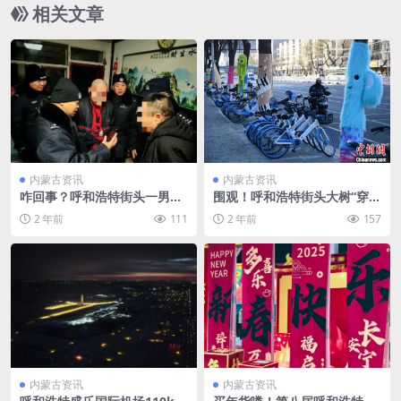
相关文章
内蒙古资讯
内蒙古资讯
咋回事？呼和浩特街头一男子
围观！呼和浩特街头大树“穿毛
躺在路边……
衣”…
2 年前
111
2 年前
157
内蒙古资讯
内蒙古资讯