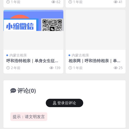
1 年前
62
1 年前
41
格好 对另一半的要求：90年以
双一流本科 在编中学教师 身
后
高161cm
内蒙古相亲
内蒙古相亲
呼和浩特相亲｜单身女生征婚
相亲网｜呼和浩特相亲｜单身
95年 未婚 对另一半的要求：
男生征婚 99年 未婚 大专 工程
2 年前
139
1 年前
25
稳定工作 三观正 积极一些
咨询师 有车有房
评论(0)
登录后评论
提示：请文明发言