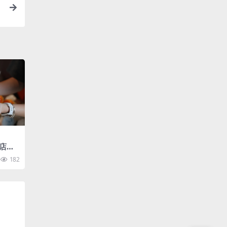
店排
了…
182