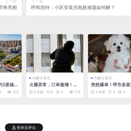
上一篇
下一篇
即将亮相
呼和浩特：小区安装充电桩难题如何解？
内蒙古资讯
内蒙古资讯
的3座城
火爆异常，订单激增！呼
突然爆单！呼市多家
特落榜，
市老板：马上要涨价，今
满！很多人提前下手
0
375
2 年前
0
0
173
2 年前
0
0
吗
年来得特别早……
登录后评论