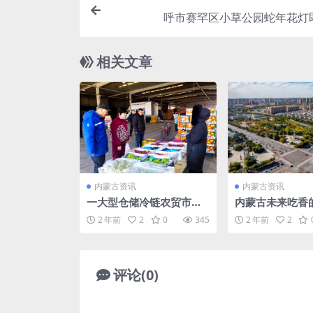
呼市赛罕区小草公园蛇年花灯
相关文章
内蒙古资讯
内蒙古资讯
一大型仓储冷链农贸市场
内蒙古未来吃香
亮相呼市！地址在→
市，省会呼和浩
2 年前
2
0
345
2 年前
2
其中有你的家乡
评论(0)