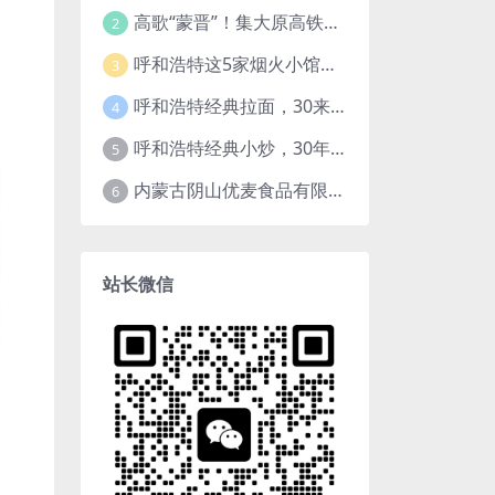
高歌“蒙晋”！集大原高铁开通运营
2
呼和浩特这5家烟火小馆，都在一个小区，小区越老，小店“越破”，越有味道
3
呼和浩特经典拉面，30来年老店，一餐一面，舒服！
4
呼和浩特经典小炒，30年小馆，鱼香肉丝，过油肉土豆片，干炸里脊，全了！
5
内蒙古阴山优麦食品有限公司
6
站长微信