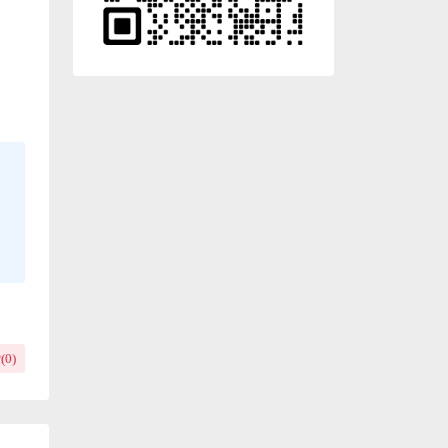
(
0
)