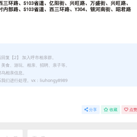
后回复【2】 加入呼市相亲群。
、美食、游玩、相亲、招聘、亲子等。
鄂乌相亲信息。
进行处理。vx：liuhongy8989
分享
收藏
点赞