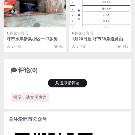
内蒙古资讯
内蒙古资讯
呼市水岸新巢小区一13岁男孩
1月20日起 呼市38条道路由单
玩耍时掉进十几米深的通风
向变双向
2 年前
45
2 年前
143
井……
评论(0)
登录后评论
提示：请文明发言
关注爱呼市公众号