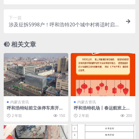
下一篇
涉及征拆5998户！呼和浩特20个城中村将适时启动
改造
相关文章
内蒙古资讯
内蒙古资讯
呼和浩特站前立体停车库开始
呼和浩特机场丨春运航班上
试运营
新！直飞重庆 春节还可以如此
2 年前
150
2 年前
200
“火辣”！