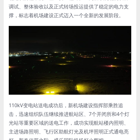
调试、整体验收以及正式转场投运提供了稳定的电力支
撑，标志着机场建设正式迈入一个全新的发展阶段。
110kV变电站送电成功后，新机场建设指挥部乘胜追
击，迅速组织队伍继续推进航站区、7个开闭所和4个灯
光站等重要区域的送电工作，成功实现航站楼内照明、
主进场路照明、飞行区助航灯光及机坪照明正式通电亮