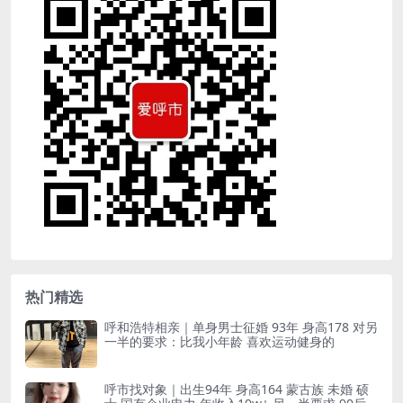
热门精选
呼和浩特相亲｜单身男士征婚 93年 身高178 对另
一半的要求：比我小年龄 喜欢运动健身的
呼市找对象｜出生94年 身高164 蒙古族 未婚 硕