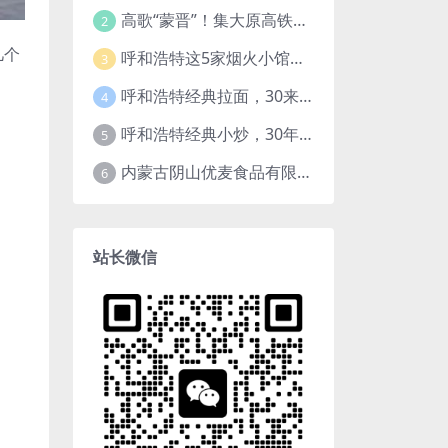
高歌“蒙晋”！集大原高铁开通运营
2
几个
呼和浩特这5家烟火小馆，都在一个小区，小区越老，小店“越破”，越有味道
3
呼和浩特经典拉面，30来年老店，一餐一面，舒服！
4
呼和浩特经典小炒，30年小馆，鱼香肉丝，过油肉土豆片，干炸里脊，全了！
5
内蒙古阴山优麦食品有限公司
6
站长微信