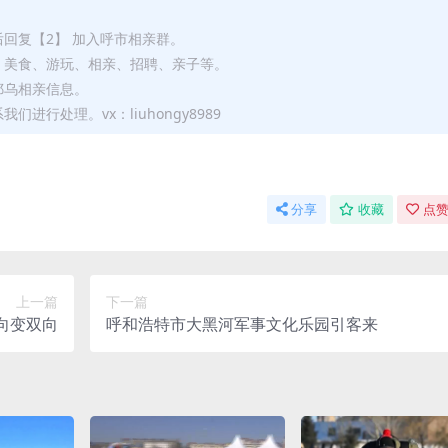
后回复【2】 加入呼市相亲群。
、美食、游玩、相亲、招聘、亲子等。
鄂乌相亲信息。
进行处理。vx：liuhongy8989
分享
收藏
点赞
上一篇
下一篇
单向变双向
呼和浩特市大黑河军事文化乐园引客来