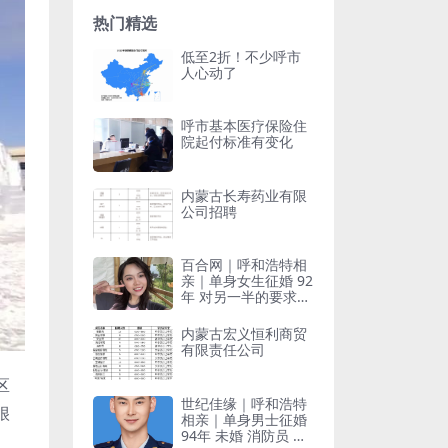
热门精选
低至2折！不少呼市
人心动了
呼市基本医疗保险住
院起付标准有变化
内蒙古长寿药业有限
公司招聘
百合网｜呼和浩特相
亲｜单身女生征婚 92
年 对另一半的要求：
有责任心 呼市人 稳
定收入
内蒙古宏义恒利商贸
有限责任公司
区
世纪佳缘｜呼和浩特
很
相亲｜单身男士征婚
94年 未婚 消防员 本