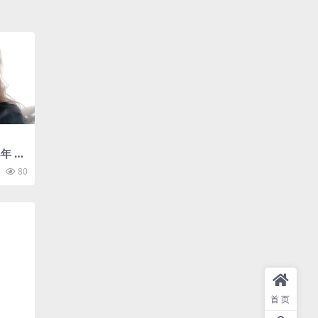
年 身
硕士
80
10w
 情绪稳
首页