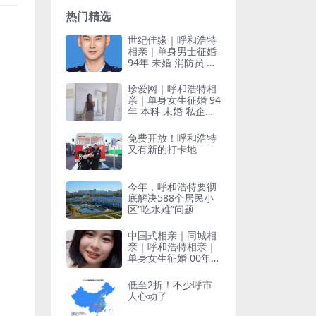
热门精选
世纪佳缘｜呼和浩特
相亲｜单身男士征婚
94年 未婚 消防员 本
科 年收入5-10w
珍爱网｜呼和浩特相
亲｜单身女生征婚 94
年 本科 未婚 私企行
政 年收入6w左右
免费开放！呼和浩特
又有新的打卡地
今年，呼和浩特要彻
底解决588个居民小
区“吃水难”问题
中国式相亲｜同城相
亲｜呼和浩特相亲｜
单身女生征婚 00年
双一流本科 在编中学
教师 身高161cm
低至2折！不少呼市
人心动了