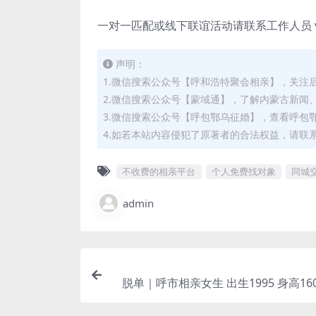
一对一匹配或线下联谊活动请联系工作人员 vx：l
声明：
1.微信搜索公众号【呼和浩特聚会相亲】，关注
2.微信搜索公众号【蒙域通】，了解内蒙古新闻
3.微信搜索公众号【呼包鄂乌征婚】，查看呼包
4.如若本站内容侵犯了原著者的合法权益，请联系我们
不收费的相亲平台
个人免费找对象
同城
admin
脱单｜呼市相亲女生 出生1995 身高160
未婚 本科 事业单位 护士 年收