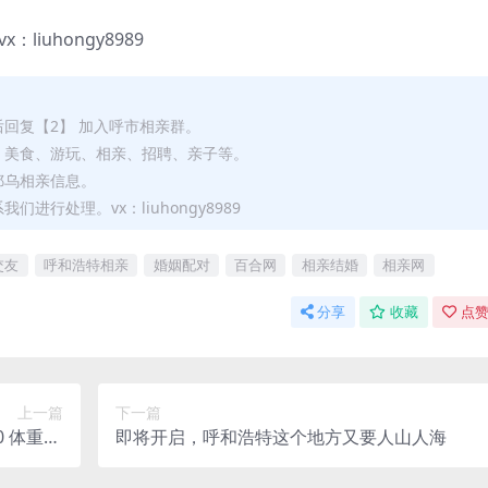
iuhongy8989
后回复【2】 加入呼市相亲群。
、美食、游玩、相亲、招聘、亲子等。
鄂乌相亲信息。
进行处理。vx：liuhongy8989
交友
呼和浩特相亲
婚姻配对
百合网
相亲结婚
相亲网
分享
收藏
点赞
上一篇
下一篇
 体重46
即将开启，呼和浩特这个地方又要人山人海
入10万+