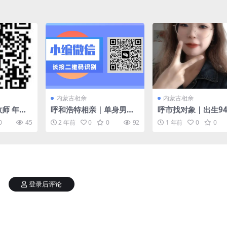
内蒙古相亲
内蒙古相亲
教师 年入1
呼和浩特相亲｜单身男士
呼市找对象｜出生94
优质单身男
征婚 85年 本科 无婚史 对
高164 蒙古族 未婚 
0
45
2 年前
0
0
92
1 年前
0
0
另一半的要求：91年—94
国有企业电力 年收入
年独生女
+ 另一半要求 90后
定 身高175+
登录后评论