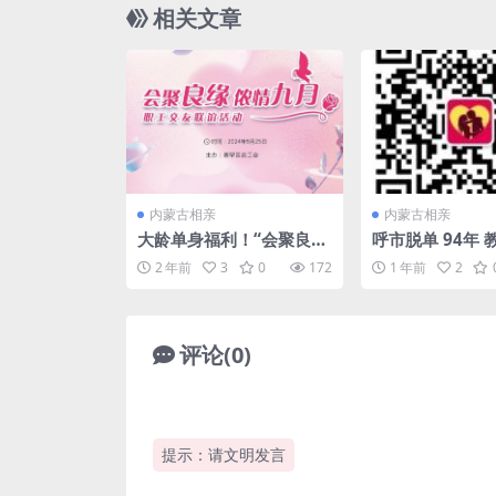
相关文章
内蒙古相亲
内蒙古相亲
大龄单身福利！“会聚良缘
呼市脱单 94年 
侬情九月”职工交友联谊活
5w+ 有房有车 
2 年前
3
0
172
1 年前
2
动
士征婚
评论(0)
提示：请文明发言