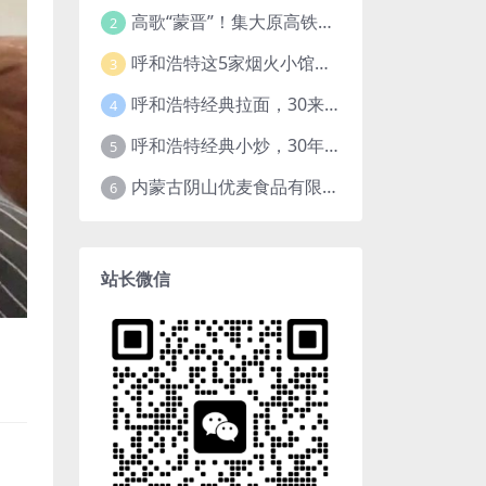
高歌“蒙晋”！集大原高铁开通运营
2
呼和浩特这5家烟火小馆，都在一个小区，小区越老，小店“越破”，越有味道
3
呼和浩特经典拉面，30来年老店，一餐一面，舒服！
4
呼和浩特经典小炒，30年小馆，鱼香肉丝，过油肉土豆片，干炸里脊，全了！
5
内蒙古阴山优麦食品有限公司
6
站长微信