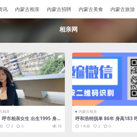
资讯
内蒙古相亲
内蒙古招聘
内蒙古美食
内蒙古旅游
相亲网
古相亲
内蒙古相亲
呼市相亲女生 出生1995 身高
呼和浩特脱单 86年 身高183 
未婚 本科 事业单位 护
正式工 有房有车 优质单身男
年前
2
0
76
1 年前
2
0
收入10万+