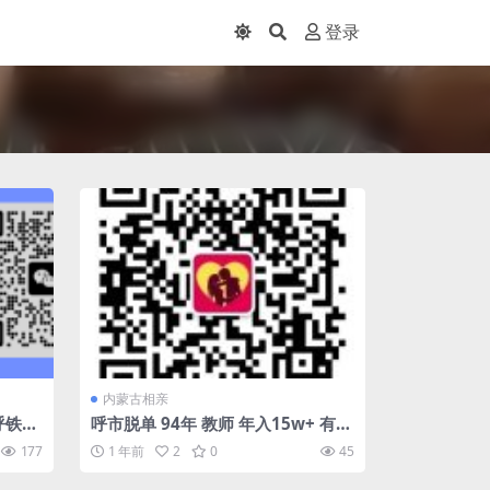
登录
内蒙古相亲
呼铁局
呼市脱单 94年 教师 年入15w+ 有房
士征婚
有车 优质单身男士征婚
177
1 年前
2
0
45