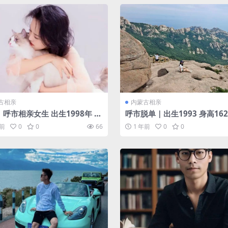
古相亲
内蒙古相亲
呼市相亲女生 出生1998年 身
呼市脱单｜出生1993 身高162
53 蒙古族（汉授） 未婚
硕士在读 公务员 优质单身
年前
0
0
66
1 年前
0
0
硕士 年收入10w+ 高中教师