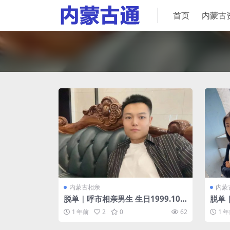
首页
内蒙古
内蒙古相亲
内蒙
脱单｜呼市相亲男生 生日1999.10.1
脱单｜
身高180 体重65kg 央企技术职工 收
160 体重46 
1 年前
2
0
62
1 
入12万 本科 有车，有独立购房能力
士 年