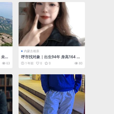
内蒙古相亲
 未婚
呼市找对象｜出生94年 身高164 蒙
女生征婚
古族 未婚 硕士 国有企业电力 年收入
63
1 年前
0
0
80
10w+ 另一半要求 90后 情绪稳定 身
高175+