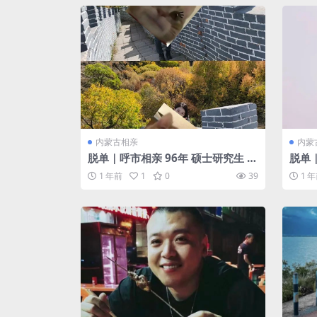
内蒙古相亲
内蒙
脱单｜呼市相亲 96年 硕士研究生 国
脱单｜
企 未婚 年收入10w+ 优质单身女生
高169 体重
1 年前
1
0
39
1 
征婚
211