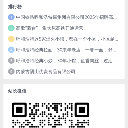
排行榜
中国铁路呼和浩特局集团有限公司2025年招聘高校毕业生公告（1月15日截止）
1
高歌“蒙晋”！集大原高铁开通运营
2
呼和浩特这5家烟火小馆，都在一个小区，小区越老，小店“越破”，越有味道
3
呼和浩特经典拉面，30来年老店，一餐一面，舒服！
4
呼和浩特经典小炒，30年小馆，鱼香肉丝，过油肉土豆片，干炸里脊，全了！
5
内蒙古阴山优麦食品有限公司
6
站长微信