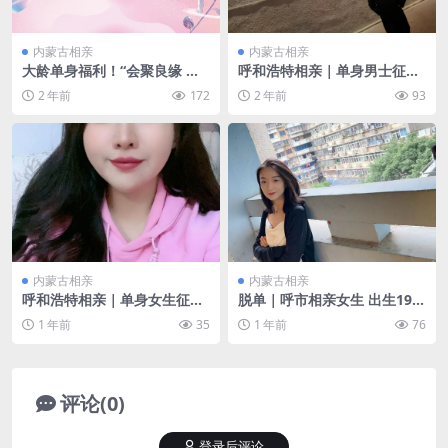
内蒙古相亲
内蒙古相亲
大龄单身福利！“会聚良缘 侬
呼和浩特相亲｜单身男士征婚
情九月”职工交友联谊活动
89年 短婚未育 对另一半的要
2 年前
172
2 年前
93
求：无不良嗜好 三观正
内蒙古相亲
内蒙古相亲
呼和浩特相亲｜单身女生征婚
脱单｜呼市相亲女生 出生199
92年 对另一半的要求：180以
5 身高160 体重46 未婚 本科
1 年前
35
1 年前
76
上 中等身材 情绪稳定 乐观积
事业单位 护士 年收入10万+
极
评论(0)
登录后评论