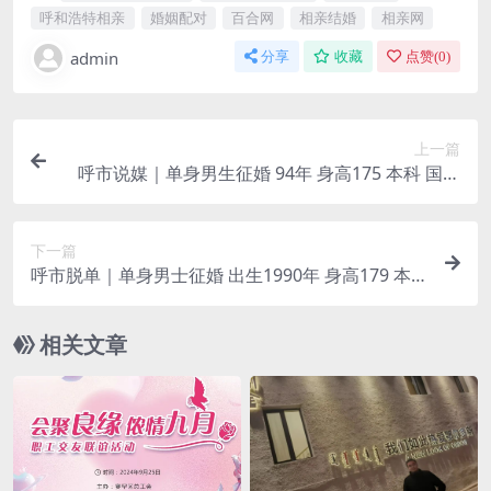
呼和浩特相亲
婚姻配对
百合网
相亲结婚
相亲网
admin
分享
收藏
点赞(
0
)
上一篇
呼市说媒｜单身男生征婚 94年 身高175 本科 国企
年收入15w
下一篇
呼市脱单｜单身男士征婚 出生1990年 身高179 本
科 呼铁局
相关文章