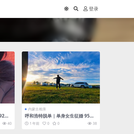
登录
内蒙古相亲
92年
呼和浩特脱单｜单身女生征婚 95年
身能
对另一半的要求：孝顺父母，上进，
40
1 年前
0
0
38
顾家疼人，三观正直，收入可观