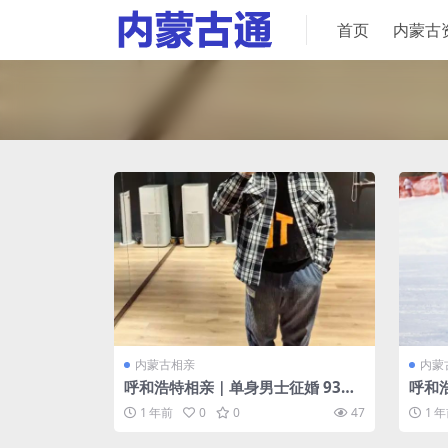
首页
内蒙古
内蒙古相亲
内蒙
呼和浩特相亲｜单身男士征婚 93年
呼和
身高178 对另一半的要求：比我小年
年 身
1 年前
0
0
47
1 
龄 喜欢运动健身的
正直
高17