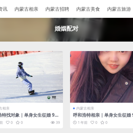
资讯
内蒙古相亲
内蒙古招聘
内蒙古美食
内蒙古旅游
婚姻配对
古相亲
内蒙古相亲
浩特找对象｜单身女生征婚 97
呼和浩特相亲｜单身女生征婚 
高170 对另一半的要求：为人
未婚 对另一半的要求：注重自
年前
0
0
39
1 年前
0
0
 工作稳定 不抽烟无不良嗜好 身
力
8+ 有房有车