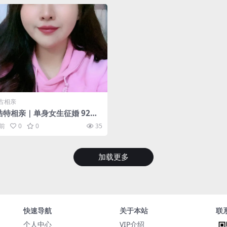
古相亲
浩特相亲｜单身女生征婚 92年
一半的要求：180以上 中等身材
年前
0
0
35
稳定 乐观积极
加载更多
快速导航
关于本站
联
个人中心
VIP介绍