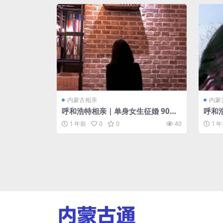
内蒙古相亲
内蒙
呼和浩特相亲｜单身女生征婚 90年
呼和
｜对另一半的要求：本市人 有稳定
对另
1 年前
0
0
40
1 
工作 身高173以上 有房 性格人品好
情绪