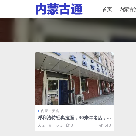
首页
内蒙古
内蒙古美食
呼和浩特经典拉面，30来年老店，
一餐一面，舒服！
2 年前
3
0
510