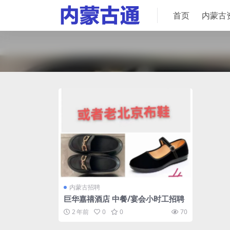
首页
内蒙古
内蒙古招聘
巨华嘉禧酒店 中餐/宴会小时工招聘
2 年前
0
0
70