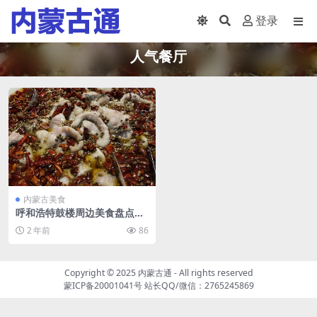
登录
人气餐厅
内蒙古美食
呼和浩特鼓楼周边美食盘点，
5家人气餐厅，都算老牌了
2 年前
86
吧？
Copyright © 2025
内蒙古通
- All rights reserved
蒙ICP备20001041号
站长QQ/微信：2765245869